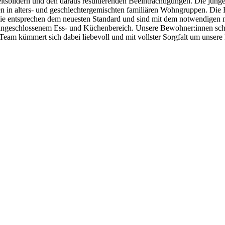
itsbildern und den daraus resultierenden Beeinträchtigungen. Die jun
n in alters- und geschlechtergemischten familiären Wohngruppen. Die 
Sie entsprechen dem neuesten Standard und sind mit dem notwendigen m
geschlossenem Ess- und Küchenbereich. Unsere Bewohner:innen schlaf
Team kümmert sich dabei liebevoll und mit vollster Sorgfalt um unse