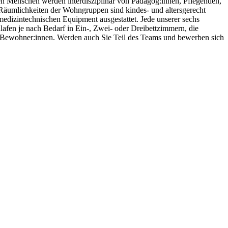
gen Menschen werden interdisziplinär von Pädagog:innen, Pflegenden,
Räumlichkeiten der Wohngruppen sind kindes- und altersgerecht
edizintechnischen Equipment ausgestattet. Jede unserer sechs
en je nach Bedarf in Ein-, Zwei- oder Dreibettzimmern, die
re Bewohner:innen. Werden auch Sie Teil des Teams und bewerben sich