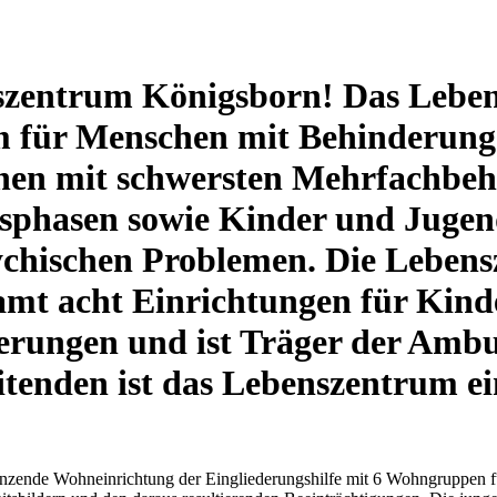
zentrum Königsborn! Das Leben
 für Menschen mit Behinderung
hen mit schwersten Mehrfachbe
hasen sowie Kinder und Jugend
sychischen Problemen. Die Leb
samt acht Einrichtungen für Kin
rungen und ist Träger der Ambu
tenden ist das Lebenszentrum ein
änzende Wohneinrichtung der Eingliederungshilfe mit 6 Wohngruppen f