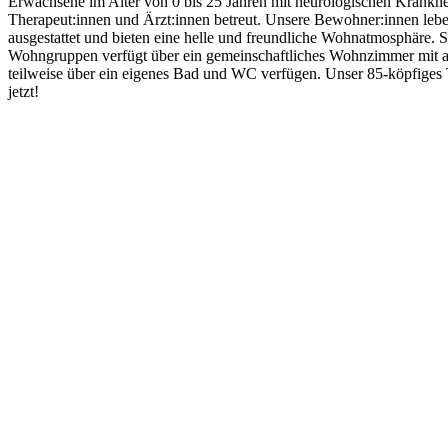
Erwachsene im Alter von 0 bis 25 Jahren mit neurologischen Krankhe
Therapeut:innen und Ärzt:innen betreut. Unsere Bewohner:innen lebe
ausgestattet und bieten eine helle und freundliche Wohnatmosphäre. 
Wohngruppen verfügt über ein gemeinschaftliches Wohnzimmer mit an
teilweise über ein eigenes Bad und WC verfügen. Unser 85-köpfiges 
jetzt!