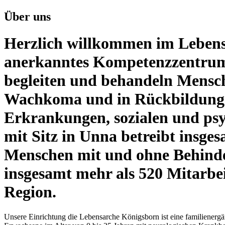
Über uns
Herzlich willkommen im Lebens
anerkanntes Kompetenzzentrum
begleiten und behandeln Mensc
Wachkoma und in Rückbildungsp
Erkrankungen, sozialen und p
mit Sitz in Unna betreibt insge
Menschen mit und ohne Behinde
insgesamt mehr als 520 Mitarbei
Region.
Unsere Einrichtung die Lebensarche Königsborn ist eine familienerg