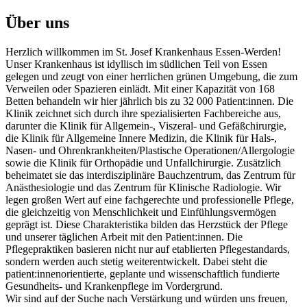
Über uns
Herzlich willkommen im St. Josef Krankenhaus Essen-Werden!
Unser Krankenhaus ist idyllisch im südlichen Teil von Essen
gelegen und zeugt von einer herrlichen grünen Umgebung, die zum
Verweilen oder Spazieren einlädt. Mit einer Kapazität von 168
Betten behandeln wir hier jährlich bis zu 32 000 Patient:innen. Die
Klinik zeichnet sich durch ihre spezialisierten Fachbereiche aus,
darunter die Klinik für Allgemein-, Viszeral- und Gefäßchirurgie,
die Klinik für Allgemeine Innere Medizin, die Klinik für Hals-,
Nasen- und Ohrenkrankheiten/Plastische Operationen/Allergologie
sowie die Klinik für Orthopädie und Unfallchirurgie. Zusätzlich
beheimatet sie das interdisziplinäre Bauchzentrum, das Zentrum für
Anästhesiologie und das Zentrum für Klinische Radiologie. Wir
legen großen Wert auf eine fachgerechte und professionelle Pflege,
die gleichzeitig von Menschlichkeit und Einfühlungsvermögen
geprägt ist. Diese Charakteristika bilden das Herzstück der Pflege
und unserer täglichen Arbeit mit den Patient:innen. Die
Pflegepraktiken basieren nicht nur auf etablierten Pflegestandards,
sondern werden auch stetig weiterentwickelt. Dabei steht die
patient:innenorientierte, geplante und wissenschaftlich fundierte
Gesundheits- und Krankenpflege im Vordergrund.
Wir sind auf der Suche nach Verstärkung und würden uns freuen,