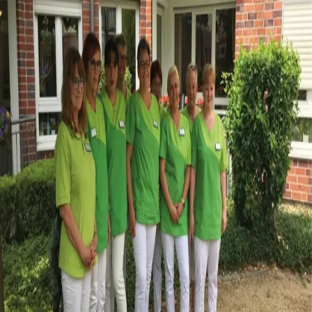
Über uns
Herzlich willkommen bei Alloheim mobil "Salzgitter"! Unser
ambulanter Pflegedienst betreut und versorgt derzeit 50
Patient:innen aus dem betreuten Wohnen vor Ort. Dabei fahren wir
jeweils drei Früh- und zwei Spättouren. Wir sind ein stabiles Team
aus 11 tollen Mitarbeitenden, die sich sehr über Zuwachs freuen
würden. Werde also jetzt Teil unseres Teams - wir freuen uns!
Einblicke
in unsere Einrichtung
Unser
team