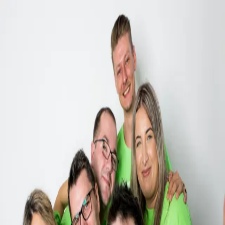
Über uns
Herzlich willkommen beim compassio Seniorenzentrum Haus
Bolande! Unsere moderne Einrichtung wurde 2021 eröffnet und
liegt in Schleswig-Holstein und gehört zur Region Lübeck. Eine
freundliche Einrichtung und viel Tageslicht machen unser Haus zu
einem gemütlichen Zuhause für bis zu 98 ältere und
pflegebedürftige Menschen. Wir sind umgeben von Wäldern,
Teichen und Wanderwegen in einem ansprechenden
Naherholungsgebiet. Einkaufsmöglichkeiten, Restaurants und
kulturelle Angebote befinden sich im Stadtkern und sorgen für
Abwechslung. Uns ist es eine Herzensangelegenheit, für eine
liebevolle Pflege und Betreuung der Bewohner:innen zu sorgen.
Dafür ist unser 34-köpfiges Team noch auf der Suche nach
Verstärkung. Wir freuen uns auf Ihre Bewerbung!
Einblicke
in unsere Einrichtung
Unser
team