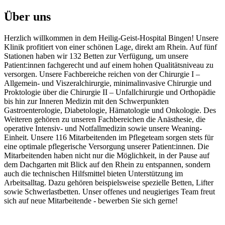
Über uns
Herzlich willkommen in dem Heilig-Geist-Hospital Bingen! Unsere
Klinik profitiert von einer schönen Lage, direkt am Rhein. Auf fünf
Stationen haben wir 132 Betten zur Verfügung, um unsere
Patient:innen fachgerecht und auf einem hohen Qualitätsniveau zu
versorgen. Unsere Fachbereiche reichen von der Chirurgie I –
Allgemein- und Viszeralchirurgie, minimalinvasive Chirurgie und
Proktologie über die Chirurgie II – Unfallchirurgie und Orthopädie
bis hin zur Inneren Medizin mit den Schwerpunkten
Gastroenterologie, Diabetologie, Hämatologie und Onkologie. Des
Weiteren gehören zu unseren Fachbereichen die Anästhesie, die
operative Intensiv- und Notfallmedizin sowie unsere Weaning-
Einheit. Unsere 116 Mitarbeitenden im Pflegeteam sorgen stets für
eine optimale pflegerische Versorgung unserer Patient:innen. Die
Mitarbeitenden haben nicht nur die Möglichkeit, in der Pause auf
dem Dachgarten mit Blick auf den Rhein zu entspannen, sondern
auch die technischen Hilfsmittel bieten Unterstützung im
Arbeitsalltag. Dazu gehören beispielsweise spezielle Betten, Lifter
sowie Schwerlastbetten. Unser offenes und neugieriges Team freut
sich auf neue Mitarbeitende - bewerben Sie sich gerne!