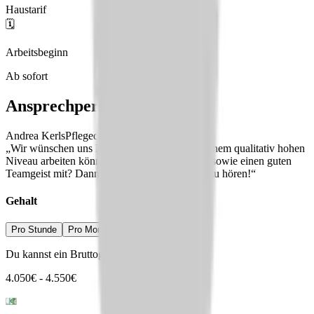
Haustarif
🗓️
Arbeitsbeginn
Ab sofort
Ansprechperson
Andrea Kerls
Pflegedienstleitung
„Wir wünschen uns Bewerber:innen, die auf einem qualitativ hohen
Niveau arbeiten können. Du bringst Empathie sowie einen guten
Teamgeist mit? Dann freuen wir uns, von Dir zu hören!“
Gehalt
Pro Stunde
Pro Monat
Pro Jahr
Du kannst ein Bruttogehalt erwarten von
4.050
€
-
4.550
€