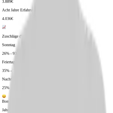
3.889
€
Acht Jahre Erfahrung
4.036
€
Zuschläge (%)
Sonntag
26% - 93,52 € Pro Monat
Feiertag
35% - 57,91 € Pro Monat
Nacht
25% - 44,96 € Pro Monat
Boni/Jahressonderzahlungen
Jahressonderzahlung (50%)