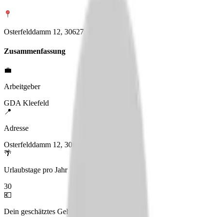
Osterfelddamm 12, 30627 Hannover
Zusammenfassung
💼
Arbeitgeber
GDA Kleefeld
📍
Adresse
Osterfelddamm 12, 30627 Hannover
🌴
Urlaubstage pro Jahr
30
💶
Dein geschätztes Gehalt