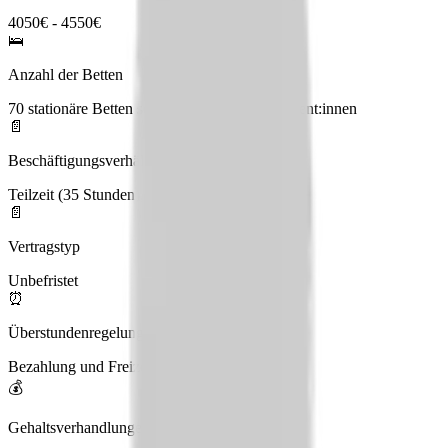
4050€ - 4550€
🛌
Anzahl der Betten
70 stationäre Betten sowie 250 ambulante Patient:innen
📄
Beschäftigungsverhältnis
Teilzeit (35 Stunden), Vollzeit (40 Stunden)
📄
Vertragstyp
Unbefristet
⏰
Überstundenregelung
Bezahlung und Freizeitausgleich
💰
Gehaltsverhandlungen