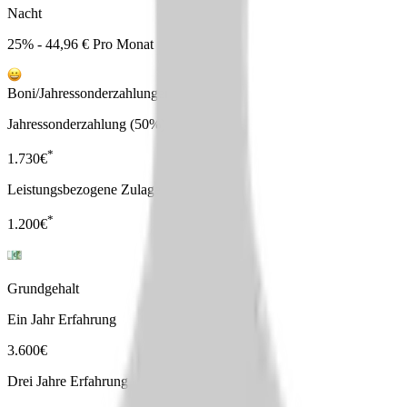
Nacht
25% - 44,96 € Pro Monat
Boni/Jahressonderzahlungen
Jahressonderzahlung (50%)
*
1.730
€
Leistungsbezogene Zulage
*
1.200
€
Grundgehalt
Ein Jahr Erfahrung
3.600
€
Drei Jahre Erfahrung