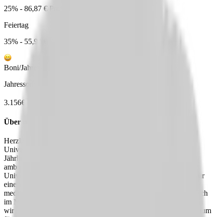
25% - 86,87 € Pro Monat
Feiertag
35% - 55,94 € Pro Monat
Boni/Jahressonderzahlungen
Jahressonderzahlung (84% vom Grundgehalt)
*
3.156
€
Über uns
Herzlich willkommen beim Knappschaft Kliniken
Universitätsklinikum Bochum!
Jährlich versorgen wir rund 77.000 Patient:innen stationär und
ambulant. Als Haus der Maximalversorgung und
Universitätsklinikum der Ruhr-Universität Bochum stehen wir für
eine wohnortnahe, interdisziplinäre Behandlung auf aktuellem
medizinischem und technischem Niveau. Bei uns steht der Mensch
im Mittelpunkt – ob Patient:in oder Mitarbeiter:in. Deshalb bieten
wir Ihnen nicht nur einen sicheren Arbeitsplatz, sondern auch Raum