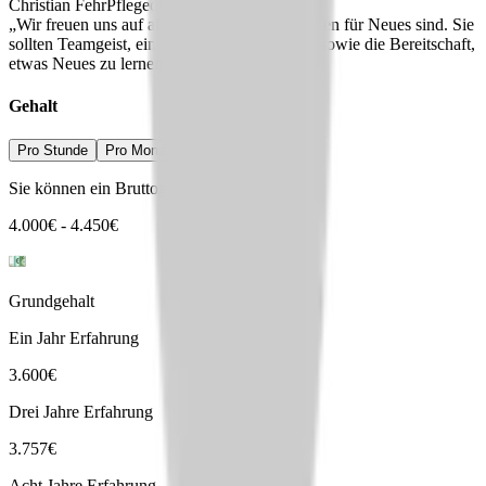
Christian Fehr
Pflegedirektor
„Wir freuen uns auf alle, die innovativ und offen für Neues sind. Sie
sollten Teamgeist, ein interessiertes Auftreten sowie die Bereitschaft,
etwas Neues zu lernen mitbringen. “
Gehalt
Pro Stunde
Pro Monat
Pro Jahr
Sie können ein Bruttogehalt erwarten von
4.000
€
-
4.450
€
Grundgehalt
Ein Jahr Erfahrung
3.600
€
Drei Jahre Erfahrung
3.757
€
Acht Jahre Erfahrung