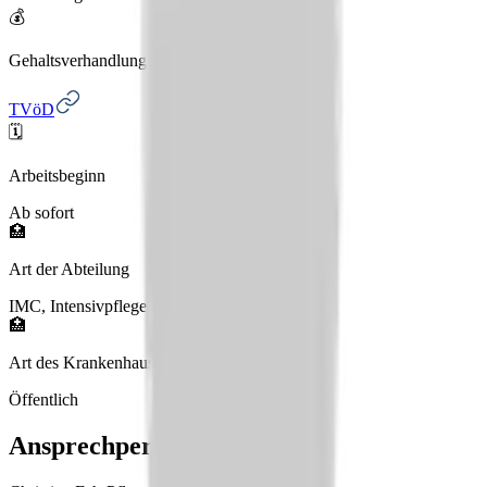
💰
Gehaltsverhandlungen
TVöD
🗓️
Arbeitsbeginn
Ab sofort
🏥
Art der Abteilung
IMC, Intensivpflege
🏥
Art des Krankenhauses
Öffentlich
Ansprechperson