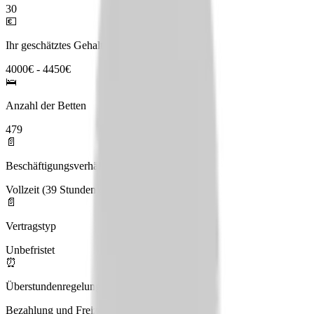
30
💶
Ihr geschätztes Gehalt
4000€ - 4450€
🛌
Anzahl der Betten
479
📄
Beschäftigungsverhältnis
Vollzeit (39 Stunden), Teilzeit
📄
Vertragstyp
Unbefristet
⏰
Überstundenregelung
Bezahlung und Freizeitausgleich