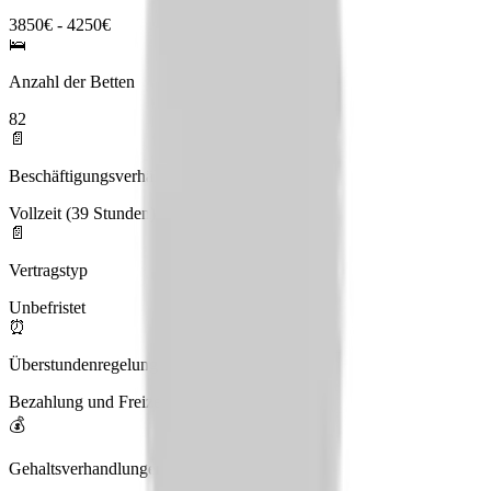
3850€ - 4250€
🛌
Anzahl der Betten
82
📄
Beschäftigungsverhältnis
Vollzeit (39 Stunden), Teilzeit
📄
Vertragstyp
Unbefristet
⏰
Überstundenregelung
Bezahlung und Freizeitausgleich
💰
Gehaltsverhandlungen