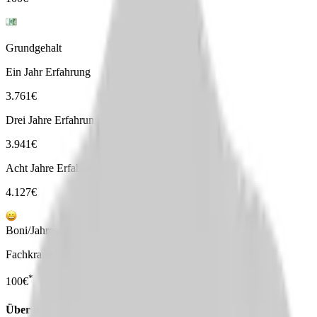
Grundgehalt
Ein Jahr Erfahrung
3.761
€
Drei Jahre Erfahrung
3.941
€
Acht Jahre Erfahrung
4.127
€
Boni/Jahressonderzahlungen
Fachkraftzulage (bei Vollzeit)
*
100
€
Über uns