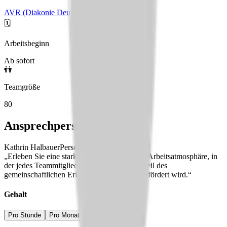
AVR (Diakonie Deutschland)
🗓️
Arbeitsbeginn
Ab sofort
👫
Teamgröße
80
Ansprechperson
Kathrin Halbauer
Personal
„Erleben Sie eine starke und wertschätzende Arbeitsatmosphäre, in
der jedes Teammitglied als unverzichtbarer Teil des
gemeinschaftlichen Erfolgs anerkannt und gefördert wird.“
Gehalt
Pro Stunde
Pro Monat
Pro Jahr