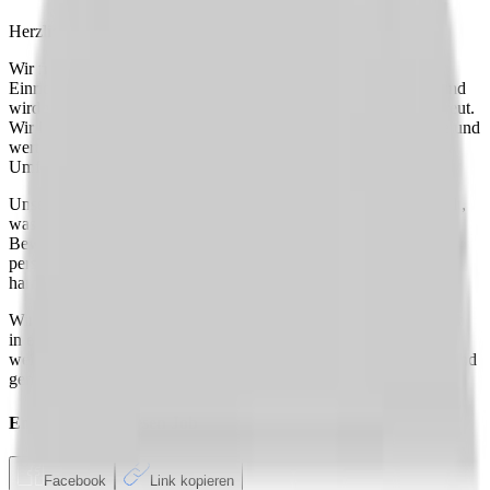
Herzlich willkommen im Altenheim Hensoltshöhe!
Wir freuen uns, dass Sie sich für eine Karriere in unserer
Einrichtung interessieren. Unsere Einrichtung bietet 82 Betten und
wird von einem engagierten Team von 80 Mitarbeiter:innen betreut.
Wir legen großen Wert auf eine auf den Menschen ausgerichtete und
wertschätzende Arbeitsumgebung. Bei uns arbeiten Sie in einem
Umfeld, das von Hilfsbereitschaft und Augenhöhe geprägt ist.
Unser Team ist fest auf die verschiedenen Wohnbereiche zugeteilt,
was eine kontinuierliche und individuelle Betreuung unserer
Bewohner:innen ermöglicht. Diese Struktur fördert nicht nur die
persönliche Bindung zu den Bewohner:innen, sondern auch ein
harmonisches und unterstützendes Arbeitsklima.
Wir laden Sie herzlich ein, Teil unseres Teams zu werden und sich
in einer professionellen, aber zugleich menschlichen Atmosphäre
weiterzuentwickeln. Wir freuen uns darauf, Sie kennenzulernen und
gemeinsam mit Ihnen unsere Werte in die Tat umzusetzen.
Empfehlen Sie diesen
Job
Facebook
Link kopieren