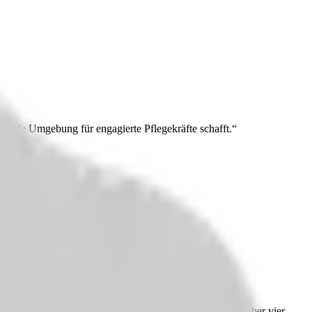
erende Umgebung für engagierte Pflegekräfte schafft.“
on sind wir stolz auf unsere vier Wohnbereiche, die sich über vier