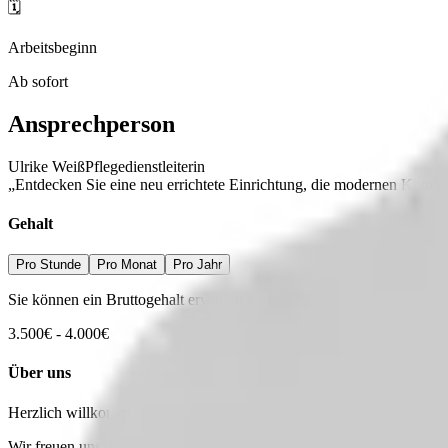
🗓️
Arbeitsbeginn
Ab sofort
Ansprechperson
Ulrike Weiß
Pflegedienstleiterin
„Entdecken Sie eine neu errichtete Einrichtung, die modernen Komfor
Gehalt
Pro Stunde
Pro Monat
Pro Jahr
Sie können ein Bruttogehalt erwarten von
3.500
€
-
4.000
€
Über uns
Herzlich willkommen im AWO Lebenszentrum Nürnberg!
Wir freuen uns, Ihnen unsere Einrichtung vorzustellen, die im Jahr 202