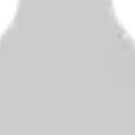
t mit einem zukunftsweisenden Konzept vereint und damit eine inspiri
5 eröffnet wurde und Platz für 122 Betten bietet. Als moderne Instituti