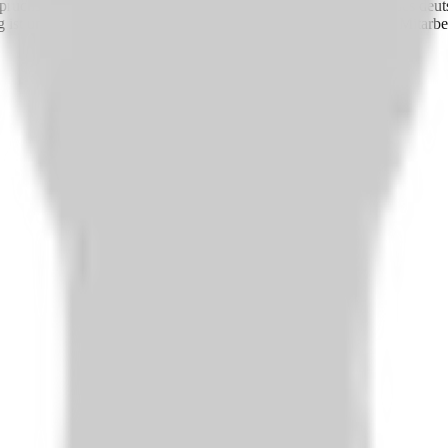
ruchsvollen Arbeitsplatz mit attraktiver Vergütung nach AVR des deuts
g ist uns die Vereinbarkeit von Familie und Beruf, damit unsere Mitarb