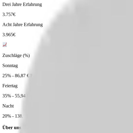
Drei Jahre Erfahrung
3.757
€
Acht Jahre Erfahrung
3.965
€
Zuschläge (%)
Sonntag
25% - 86,87 € Pro Monat
Feiertag
35% - 55,94 € Pro Monat
Nacht
20% - 138,99 € Pro Monat
Über uns