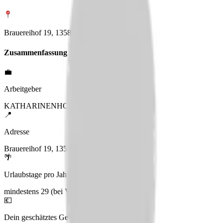
Brauereihof 19, 13585 Berlin
Zusammenfassung
💼
Arbeitgeber
KATHARINENHOF IM UFERPALAIS
📍
Adresse
Brauereihof 19, 13585 Berlin
🌴
Urlaubstage pro Jahr
mindestens 29 (bei VZ)
💶
Dein geschätztes Gehalt