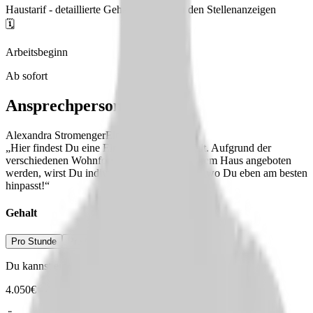
Haustarif - detaillierte Gehaltsangaben in den Stellenanzeigen
🗓️
Arbeitsbeginn
Ab sofort
Ansprechperson
Alexandra Stromenger
Einrichtungsleiterin
„Hier findest Du eine Einrichtung mit Vielfalt. Aufgrund der
verschiedenen Wohnformen, welche in unserem Haus angeboten
werden, wirst Du individuell eingeteilt: Dort, wo Du eben am besten
hinpasst!“
Gehalt
Pro Stunde
Pro Monat
Pro Jahr
Du kannst ein Bruttogehalt erwarten von
4.050
€
-
4.550
€