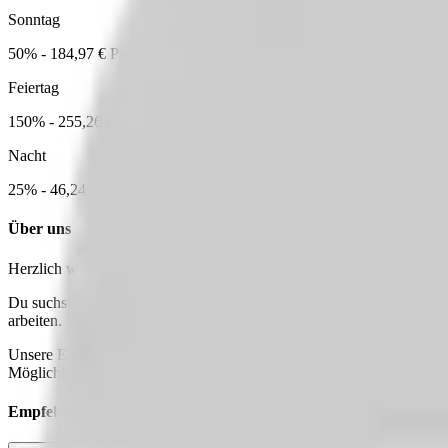
Sonntag
50% - 184,97 € Pro Monat
Feiertag
150% - 255,26 € Pro Monat
Nacht
25% - 46,24 € Pro Monat
Über uns
Herzlich willkommen bei Ihre Assistenz im Norden - Intensivpflegedi
Du suchst nach einer neuen beruflichen Herausforderung? Dann bist D
arbeiten. Bei uns erwartet Dich ein inspirierendes Arbeitsumfeld, 
Unsere Einrichtung bietet Dir die Möglichkeit, Deine Talente zu entfa
Möglichkeit, ein Auto privat zu nutzen – dank der 1%-Regelung. Wir
Empfehle diesen
Job