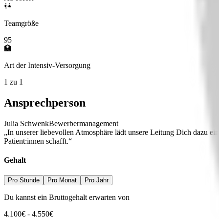
👫
Teamgröße
95
🏥
Art der Intensiv-Versorgung
1 zu 1
Ansprechperson
Julia Schwenk
Bewerbermanagement
„In unserer liebevollen Atmosphäre lädt unsere Leitung Dich dazu ei
Patient:innen schafft.“
Gehalt
Pro Stunde
Pro Monat
Pro Jahr
Du kannst ein Bruttogehalt erwarten von
4.100
€
-
4.550
€