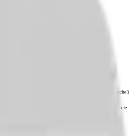
erten Team von 95 Mitarbeiter:innen, die mit Herz und Leidenschaft
ür die Tätigkeit bei uns erforderlich, und wir bieten Dir sogar die
unft zu gestalten!