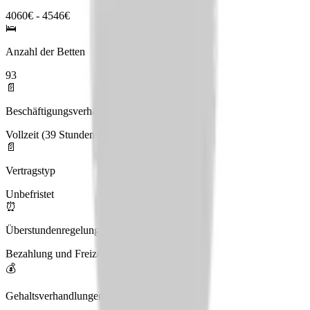
4060€ - 4546€
🛌
Anzahl der Betten
93
📄
Beschäftigungsverhältnis
Vollzeit (39 Stunden), Teilzeit
📄
Vertragstyp
Unbefristet
⏰
Überstundenregelung
Bezahlung und Freizeitausgleich
💰
Gehaltsverhandlungen