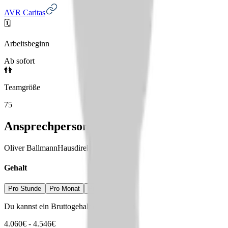
AVR Caritas
🗓️
Arbeitsbeginn
Ab sofort
👫
Teamgröße
75
Ansprechperson
Oliver Ballmann
Hausdirektor
Gehalt
Pro Stunde
Pro Monat
Pro Jahr
Du kannst ein Bruttogehalt erwarten von
4.060
€
-
4.546
€