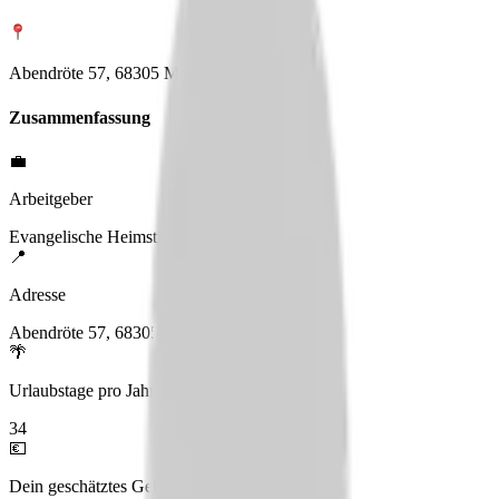
Abendröte 57, 68305 Mannheim
Zusammenfassung
💼
Arbeitgeber
Evangelische Heimstiftung Zinzendorfhaus
📍
Adresse
Abendröte 57, 68305 Mannheim
🌴
Urlaubstage pro Jahr
34
💶
Dein geschätztes Gehalt