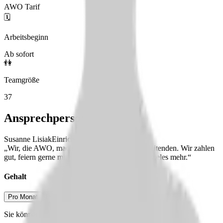
AWO Tarif
🗓️
Arbeitsbeginn
Ab sofort
👫
Teamgröße
37
Ansprechperson
Susanne Lisiak
Einrichtungsleiterin
„Wir, die AWO, machen viel für unsere Mitarbeitenden. Wir zahlen
gut, feiern gerne mit unserem tollen Team und vieles mehr.“
Gehalt
Pro Monat
Pro Jahr
Sie können ein Bruttogehalt erwarten von