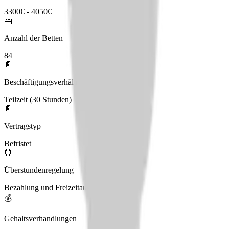
3300€ - 4050€
🛌
Anzahl der Betten
84
📄
Beschäftigungsverhältnis
Teilzeit (30 Stunden)
📄
Vertragstyp
Befristet
⏰
Überstundenregelung
Bezahlung und Freizeitausgleich
💰
Gehaltsverhandlungen