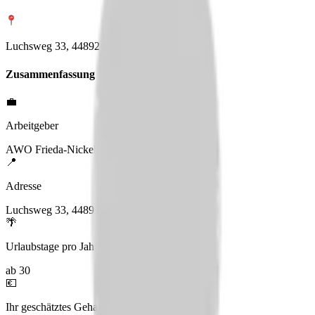
Luchsweg 33, 44892 Bochum
Zusammenfassung
💼
Arbeitgeber
AWO Frieda-Nickel-Seniorenzentrum
📍
Adresse
Luchsweg 33, 44892 Bochum
🌴
Urlaubstage pro Jahr
ab 30
💶
Ihr geschätztes Gehalt