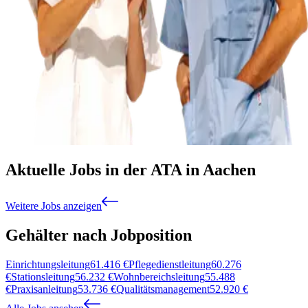
Aktuelle Jobs in der ATA in Aachen
Weitere Jobs anzeigen
Gehälter nach Jobposition
Einrichtungsleitung
61.416
€
Pflegedienstleitung
60.276
€
Stationsleitung
56.232
€
Wohnbereichsleitung
55.488
€
Praxisanleitung
53.736
€
Qualitätsmanagement
52.920
€