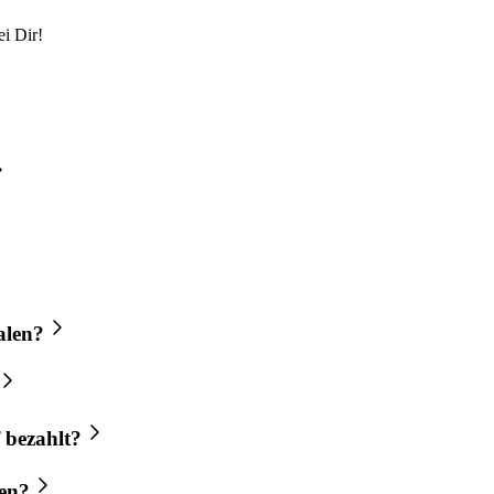
i Dir!
alen?
 bezahlt?
len?