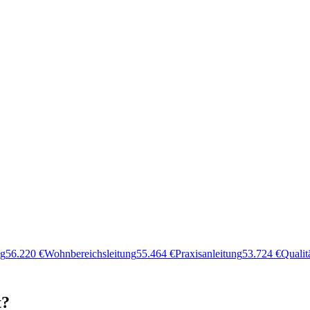
ng
56.220
€
Wohnbereichsleitung
55.464
€
Praxisanleitung
53.724
€
Quali
t?