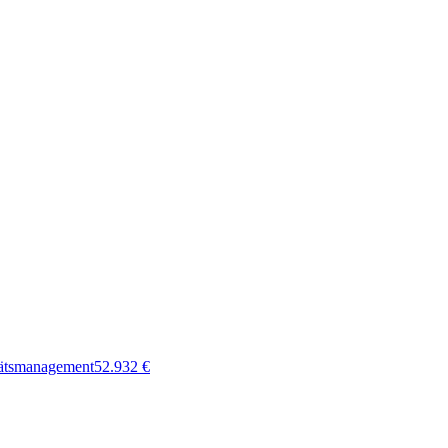
tätsmanagement
52.932
€