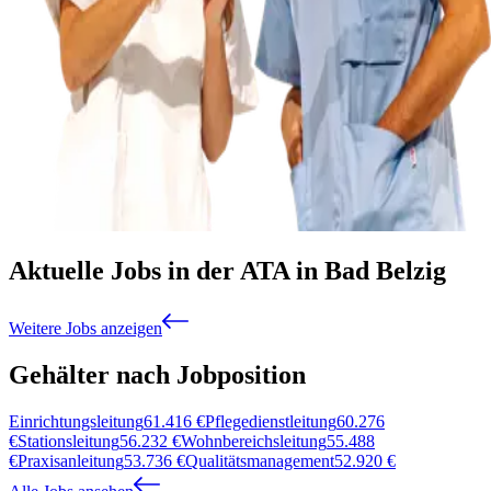
Aktuelle Jobs in der ATA in Bad Belzig
Weitere Jobs anzeigen
Gehälter nach Jobposition
Einrichtungsleitung
61.416
€
Pflegedienstleitung
60.276
€
Stationsleitung
56.232
€
Wohnbereichsleitung
55.488
€
Praxisanleitung
53.736
€
Qualitätsmanagement
52.920
€