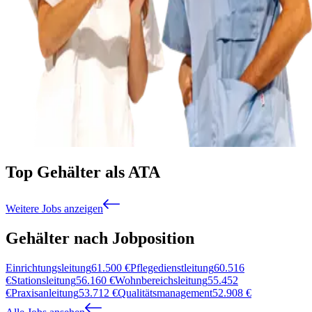
Top Gehälter als ATA
Weitere Jobs anzeigen
Gehälter nach Jobposition
Einrichtungsleitung
61.500
€
Pflegedienstleitung
60.516
€
Stationsleitung
56.160
€
Wohnbereichsleitung
55.452
€
Praxisanleitung
53.712
€
Qualitätsmanagement
52.908
€