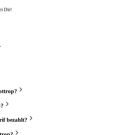
i Dir!
ottrop?
p?
if bezahlt?
ttrop?