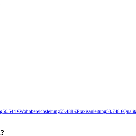
ng
56.544
€
Wohnbereichsleitung
55.488
€
Praxisanleitung
53.748
€
Quali
t?