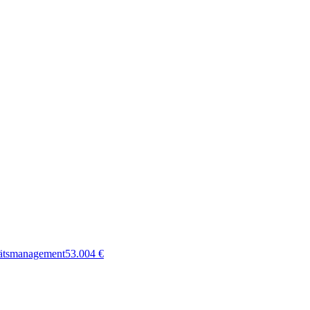
tätsmanagement
53.004
€