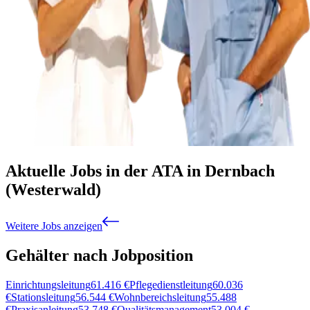
Aktuelle Jobs in der ATA in Dernbach
(Westerwald)
Weitere Jobs anzeigen
Gehälter nach Jobposition
Einrichtungsleitung
61.416
€
Pflegedienstleitung
60.036
€
Stationsleitung
56.544
€
Wohnbereichsleitung
55.488
€
Praxisanleitung
53.748
€
Qualitätsmanagement
53.004
€