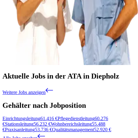
Aktuelle Jobs in der ATA in Diepholz
Weitere Jobs anzeigen
Gehälter nach Jobposition
Einrichtungsleitung
61.416
€
Pflegedienstleitung
60.276
€
Stationsleitung
56.232
€
Wohnbereichsleitung
55.488
€
Praxisanleitung
53.736
€
Qualitätsmanagement
52.920
€