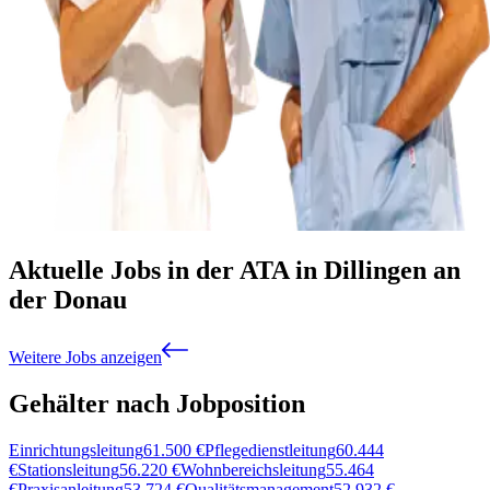
Aktuelle Jobs in der ATA in Dillingen an
der Donau
Weitere Jobs anzeigen
Gehälter nach Jobposition
Einrichtungsleitung
61.500
€
Pflegedienstleitung
60.444
€
Stationsleitung
56.220
€
Wohnbereichsleitung
55.464
€
Praxisanleitung
53.724
€
Qualitätsmanagement
52.932
€