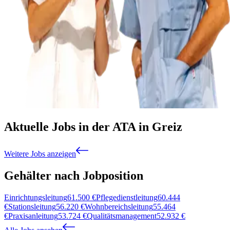
Aktuelle Jobs in der ATA in Greiz
Weitere Jobs anzeigen
Gehälter nach Jobposition
Einrichtungsleitung
61.500
€
Pflegedienstleitung
60.444
€
Stationsleitung
56.220
€
Wohnbereichsleitung
55.464
€
Praxisanleitung
53.724
€
Qualitätsmanagement
52.932
€