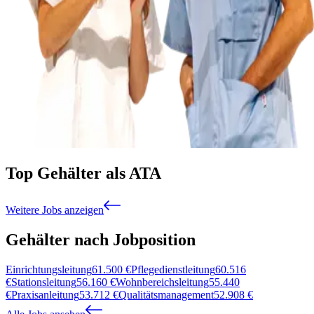
Top Gehälter als ATA
Weitere Jobs anzeigen
Gehälter nach Jobposition
Einrichtungsleitung
61.500
€
Pflegedienstleitung
60.516
€
Stationsleitung
56.160
€
Wohnbereichsleitung
55.440
€
Praxisanleitung
53.712
€
Qualitätsmanagement
52.908
€