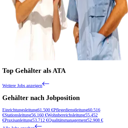
Top Gehälter als ATA
Weitere Jobs anzeigen
Gehälter nach Jobposition
Einrichtungsleitung
61.500
€
Pflegedienstleitung
60.516
€
Stationsleitung
56.160
€
Wohnbereichsleitung
55.452
€
Praxisanleitung
53.712
€
Qualitätsmanagement
52.908
€