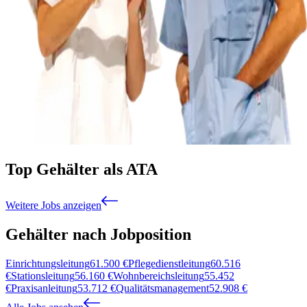
Top Gehälter als ATA
Weitere Jobs anzeigen
Gehälter nach Jobposition
Einrichtungsleitung
61.500
€
Pflegedienstleitung
60.516
€
Stationsleitung
56.160
€
Wohnbereichsleitung
55.452
€
Praxisanleitung
53.712
€
Qualitätsmanagement
52.908
€