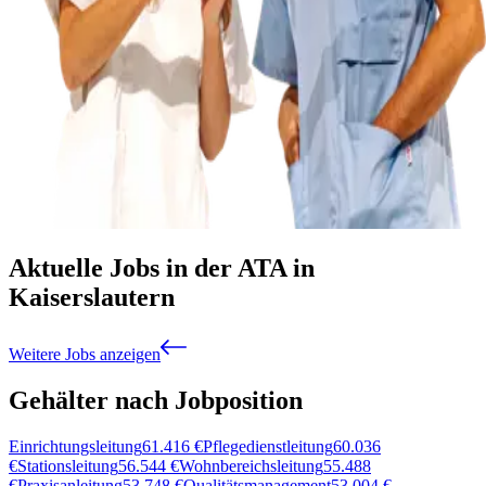
Aktuelle Jobs in der ATA in
Kaiserslautern
Weitere Jobs anzeigen
Gehälter nach Jobposition
Einrichtungsleitung
61.416
€
Pflegedienstleitung
60.036
€
Stationsleitung
56.544
€
Wohnbereichsleitung
55.488
€
Praxisanleitung
53.748
€
Qualitätsmanagement
53.004
€