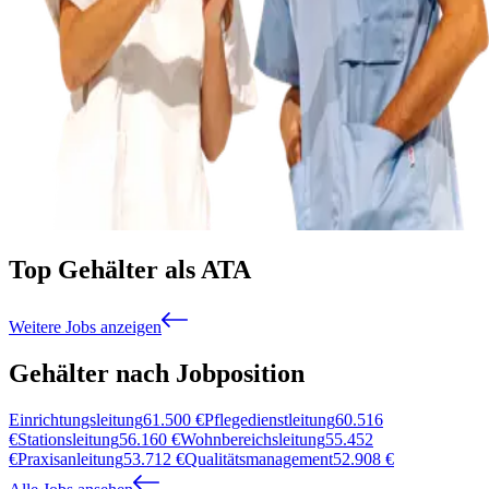
Top Gehälter als ATA
Weitere Jobs anzeigen
Gehälter nach Jobposition
Einrichtungsleitung
61.500
€
Pflegedienstleitung
60.516
€
Stationsleitung
56.160
€
Wohnbereichsleitung
55.452
€
Praxisanleitung
53.712
€
Qualitätsmanagement
52.908
€