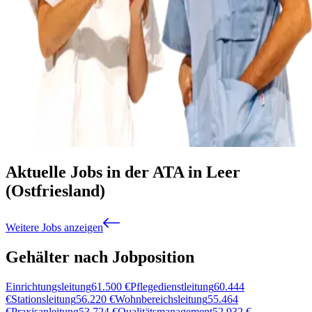
Aktuelle Jobs in der ATA in Leer
(Ostfriesland)
Weitere Jobs anzeigen
Gehälter nach Jobposition
Einrichtungsleitung
61.500
€
Pflegedienstleitung
60.444
€
Stationsleitung
56.220
€
Wohnbereichsleitung
55.464
€
Praxisanleitung
53.724
€
Qualitätsmanagement
52.932
€