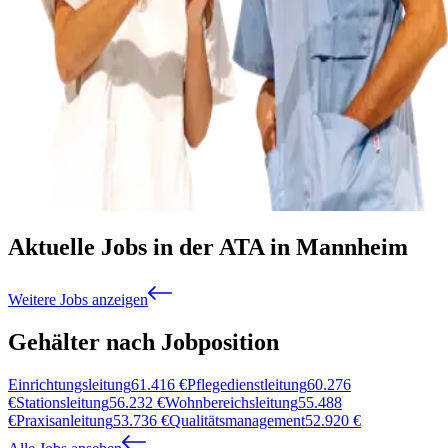
Aktuelle Jobs in der ATA in Mannheim
Weitere Jobs anzeigen
Gehälter nach Jobposition
Einrichtungsleitung
61.416
€
Pflegedienstleitung
60.276
€
Stationsleitung
56.232
€
Wohnbereichsleitung
55.488
€
Praxisanleitung
53.736
€
Qualitätsmanagement
52.920
€