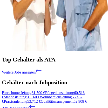
Top Gehälter als ATA
Weitere Jobs anzeigen
Gehälter nach Jobposition
Einrichtungsleitung
61.500
€
Pflegedienstleitung
60.516
€
Stationsleitung
56.160
€
Wohnbereichsleitung
55.452
€
Praxisanleitung
53.712
€
Qualitätsmanagement
52.908
€