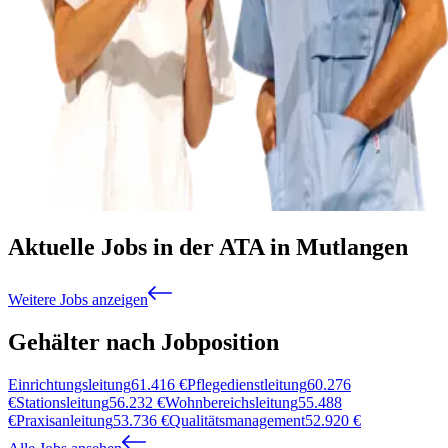
Aktuelle Jobs in der ATA in Mutlangen
Weitere Jobs anzeigen
Gehälter nach Jobposition
Einrichtungsleitung
61.416
€
Pflegedienstleitung
60.276
€
Stationsleitung
56.232
€
Wohnbereichsleitung
55.488
€
Praxisanleitung
53.736
€
Qualitätsmanagement
52.920
€