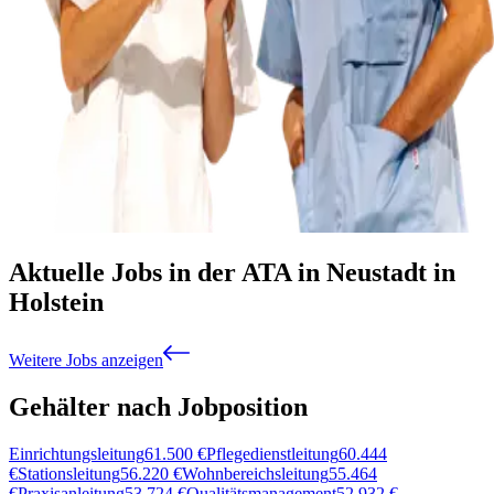
Aktuelle Jobs in der ATA in Neustadt in
Holstein
Weitere Jobs anzeigen
Gehälter nach Jobposition
Einrichtungsleitung
61.500
€
Pflegedienstleitung
60.444
€
Stationsleitung
56.220
€
Wohnbereichsleitung
55.464
€
Praxisanleitung
53.724
€
Qualitätsmanagement
52.932
€