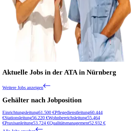
Aktuelle Jobs in der ATA in Nürnberg
Weitere Jobs anzeigen
Gehälter nach Jobposition
Einrichtungsleitung
61.500
€
Pflegedienstleitung
60.444
€
Stationsleitung
56.220
€
Wohnbereichsleitung
55.464
€
Praxisanleitung
53.724
€
Qualitätsmanagement
52.932
€