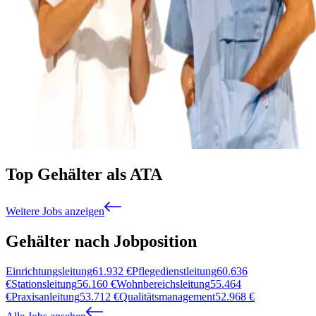
Top Gehälter als ATA
Weitere Jobs anzeigen
Gehälter nach Jobposition
Einrichtungsleitung
61.932
€
Pflegedienstleitung
60.636
€
Stationsleitung
56.160
€
Wohnbereichsleitung
55.464
€
Praxisanleitung
53.712
€
Qualitätsmanagement
52.968
€