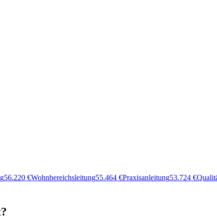
ng
56.220
€
Wohnbereichsleitung
55.464
€
Praxisanleitung
53.724
€
Quali
t?