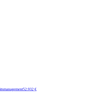
tätsmanagement
52.932
€