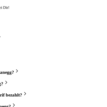
i Dir!
lanegg?
g?
if bezahlt?
anegg?