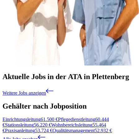
Aktuelle Jobs in der ATA in Plettenberg
Weitere Jobs anzeigen
Gehälter nach Jobposition
Einrichtungsleitung
61.500
€
Pflegedienstleitung
60.444
€
Stationsleitung
56.220
€
Wohnbereichsleitung
55.464
€
Praxisanleitung
53.724
€
Qualitätsmanagement
52.932
€