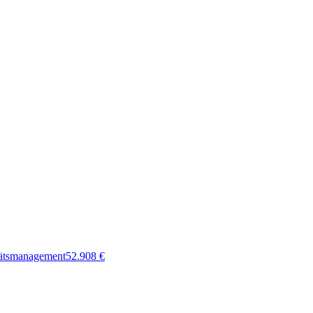
tätsmanagement
52.908
€