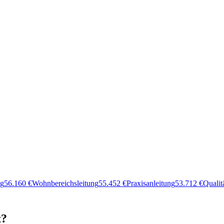
ng
56.160
€
Wohnbereichsleitung
55.452
€
Praxisanleitung
53.712
€
Quali
t?