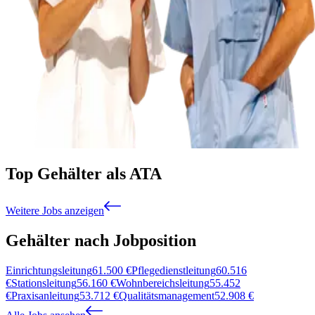
Top Gehälter als ATA
Weitere Jobs anzeigen
Gehälter nach Jobposition
Einrichtungsleitung
61.500
€
Pflegedienstleitung
60.516
€
Stationsleitung
56.160
€
Wohnbereichsleitung
55.452
€
Praxisanleitung
53.712
€
Qualitätsmanagement
52.908
€