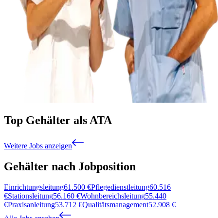
Top Gehälter als ATA
Weitere Jobs anzeigen
Gehälter nach Jobposition
Einrichtungsleitung
61.500
€
Pflegedienstleitung
60.516
€
Stationsleitung
56.160
€
Wohnbereichsleitung
55.440
€
Praxisanleitung
53.712
€
Qualitätsmanagement
52.908
€