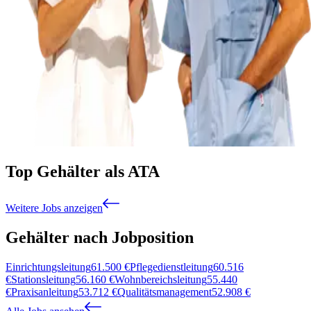
Top Gehälter als ATA
Weitere Jobs anzeigen
Gehälter nach Jobposition
Einrichtungsleitung
61.500
€
Pflegedienstleitung
60.516
€
Stationsleitung
56.160
€
Wohnbereichsleitung
55.440
€
Praxisanleitung
53.712
€
Qualitätsmanagement
52.908
€