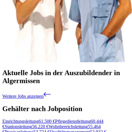
Aktuelle Jobs in der Auszubildender in
Algermissen
Weitere Jobs anzeigen
Gehälter nach Jobposition
Einrichtungsleitung
61.500
€
Pflegedienstleitung
60.444
€
Stationsleitung
56.220
€
Wohnbereichsleitung
55.464
€
Praxisanleitung
53.724
€
Qualitätsmanagement
52.932
€