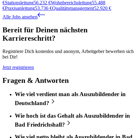
€
Stationsleitung
56.232
€
Wohnbereichsleitung
55.488
€
Praxisanleitung
53.736
€
Qualitätsmanagement
52.920
€
Alle Jobs ansehen
Bereit für Deinen nächsten
Karriereschritt?
Registriere Dich kostenlos und anonym, Arbeitgeber bewerben sich
bei Dir!
Jetzt registrieren
Fragen & Antworten
Wie viel verdient man als Auszubildender in
Deutschland?
Wie hoch ist das Gehalt als Auszubildender in
Bad Friedrichshall?
Wie viel netto bleibt als Auszubildender in Bad