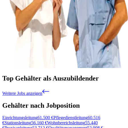
Top Gehälter als Auszubildender
Weitere Jobs anzeigen
Gehälter nach Jobposition
Einrichtungsleitung
61.500
€
Pflegedienstleitung
60.516
€
Stationsleitung
56.160
€
Wohnbereichsleitung
55.440
€
Praxisanleitung
53.712
€
Qualitätsmanagement
52.908
€