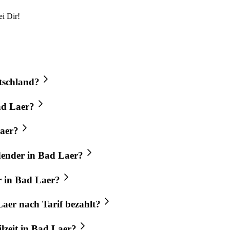
i Dir!
utschland?
ad Laer?
Laer?
ldender in Bad Laer?
r in Bad Laer?
Laer nach Tarif bezahlt?
ilzeit in Bad Laer?