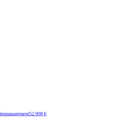
tätsmanagement
52.908
€