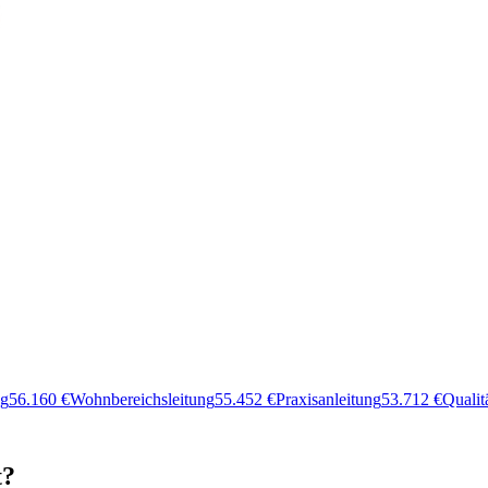
ng
56.160
€
Wohnbereichsleitung
55.452
€
Praxisanleitung
53.712
€
Quali
t?