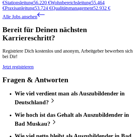
€
Stationsleitung
56.220
€
Wohnbereichsleitung
55.464
€
Praxisanleitung
53.724
€
Qualitätsmanagement
52.932
€
Alle Jobs ansehen
Bereit für Deinen nächsten
Karriereschritt?
Registriere Dich kostenlos und anonym, Arbeitgeber bewerben sich
bei Dir!
Jetzt registrieren
Fragen & Antworten
Wie viel verdient man als Auszubildender in
Deutschland?
Wie hoch ist das Gehalt als Auszubildender in
Bad Muskau?
Wie viel netto bleibt als Auszubildender in Bad