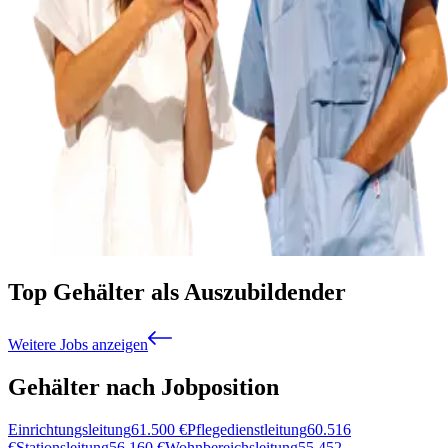
Top Gehälter als Auszubildender
Weitere Jobs anzeigen
Gehälter nach Jobposition
Einrichtungsleitung
61.500
€
Pflegedienstleitung
60.516
€
Stationsleitung
56.160
€
Wohnbereichsleitung
55.452