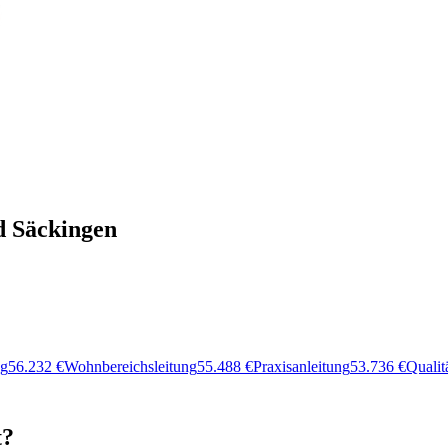
d Säckingen
ng
56.232
€
Wohnbereichsleitung
55.488
€
Praxisanleitung
53.736
€
Quali
t?