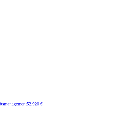
tätsmanagement
52.920
€