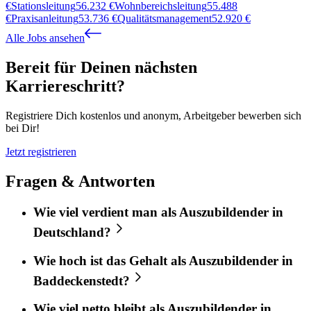
€
Stationsleitung
56.232
€
Wohnbereichsleitung
55.488
€
Praxisanleitung
53.736
€
Qualitätsmanagement
52.920
€
Alle Jobs ansehen
Bereit für Deinen nächsten
Karriereschritt?
Registriere Dich kostenlos und anonym, Arbeitgeber bewerben sich
bei Dir!
Jetzt registrieren
Fragen & Antworten
Wie viel verdient man als Auszubildender in
Deutschland?
Wie hoch ist das Gehalt als Auszubildender in
Baddeckenstedt?
Wie viel netto bleibt als Auszubildender in