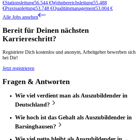
€
Stationsleitung
56.544
€
Wohnbereichsleitung
55.488
€
Praxisanleitung
53.748
€
Qualitätsmanagement
53.004
€
Alle Jobs ansehen
Bereit für Deinen nächsten
Karriereschritt?
Registriere Dich kostenlos und anonym, Arbeitgeber bewerben sich
bei Dir!
Jetzt registrieren
Fragen & Antworten
Wie viel verdient man als Auszubildender in
Deutschland?
Wie hoch ist das Gehalt als Auszubildender in
Barsinghausen?
Wie viel netto bleibt als Auszubildender in